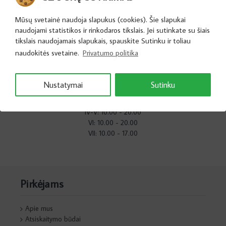
Parduotuvės Vilniuje
Mūsų svetainė naudoja slapukus (cookies). Šie slapukai
naudojami statistikos ir rinkodaros tikslais. Jei sutinkate su šiais
tikslais naudojamais slapukais, spauskite Sutinku ir toliau
Linkmenų g. 22 (PC RIMI)
naudokitės svetaine.
Privatumo politika
Telefono numeris: +370 (600) 77787
El. paštas:
info@zirniokrautuvele.lt
Nustatymai
Sutinku
Darbo laikas:
I – III: 11.00 - 20.00
IV-V: 10.00 - 20.00
VI: 10.00 - 20.00
VII: 10.00 - 17.00
Pirkėjams
Apie mus
Atsiskaitymo būdai