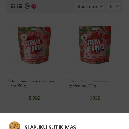
0
Šalčiu džiovintos avietės pilna
Šalčiu džiovintos braškės
uoga, 50 g
griežinėliais, 50 g
8.95€
5.95€
Sąrašo pabaiga
SLAPUKŲ SUTIKIMAS