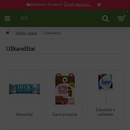
Išskirtinės dovanos!
Žiūrėti daugiau...
0
Maisto prekės
Užkandžiai
Užkandžiai
Šokoladai ir
Batonėliai
Sausi pusryčiai
saldainiai