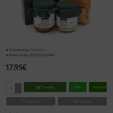
Prieinamumas:
Sandėlyje
Prekės kodas:
8020312004949
17.95€
Į krepšelį
Pirkti
Pasiklausti
Pageidauti
Palyginti