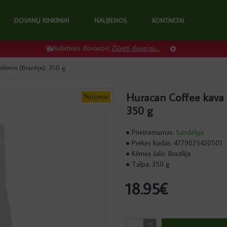
DOVANŲ RINKINIAI
NAUJIENOS
KONTAKTAI
Išskirtinės dovanos!
Žiūrėti daugiau...
lėmis (Brazilija), 350 g
Huracan Coffee kava P
Naujiena
350 g
Prieinamumas:
Sandėlyje
Prekės kodas:
4779025420501
Kilmės šalis:
Brazilija
Talpa:
350 g
18.95€