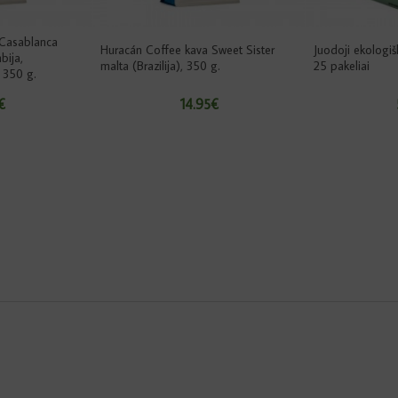
 Casablanca
Huracán Coffee kava Sweet Sister
Juodoji ekologiš
bija,
malta (Brazilija), 350 g.
25 pakeliai
 350 g.
€
14.95€