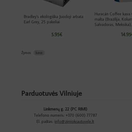
Huracán Coffee kava
Bradley's ekologiška Juodoji arbata
malta (Brazilija, Kolum
Earl Grey, 25 pakeliai
Salvadoras, Meksika),
5.95€
14.95
Žymos:
kava
Parduotuvės Vilniuje
Linkmenų g. 22 (PC RIMI)
Telefono numeris: +370 (600) 77787
El. paštas:
info@zirniokrautuvele.lt