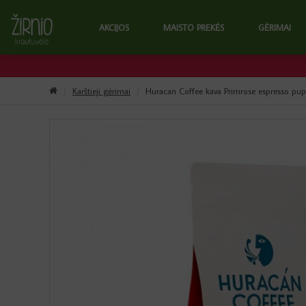
AKCIJOS
MAISTO PREKĖS
GĖRIMAI
Karštieji gėrimai
Huracan Coffee kava Primrose espresso pupe