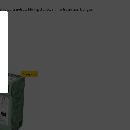
ias parametras. Ne hipsteriškas ir ne trečiosios bangos,
Naujiena