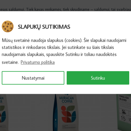
esys saldumui. Tiek kavas renkamės, tiek skrudiname – saldumui, tai svarbiaus
ūgšties.
SLAPUKŲ SUTIKIMAS
Mūsų svetainė naudoja slapukus (cookies). Šie slapukai naudojami
statistikos ir rinkodaros tikslais. Jei sutinkate su šiais tikslais
naudojamais slapukais, spauskite Sutinku ir toliau naudokitės
svetaine.
Privatumo politika
Naujiena
Naujiena
Nustatymai
Sutinku