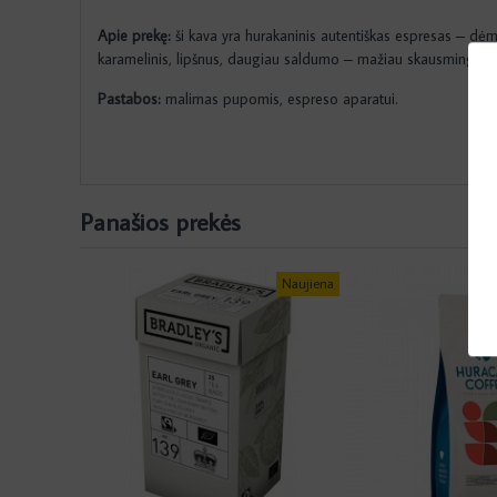
Apie prekę:
ši kava yra hurakaninis autentiškas espresas – dėm
karamelinis, lipšnus, daugiau saldumo – mažiau skausmingos r
Pastabos:
malimas pupomis, espreso aparatui.
Panašios prekės
Naujiena