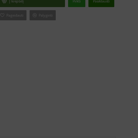
Į krepšelį
Pirkti
Pasiklausti
Pageidauti
Palyginti