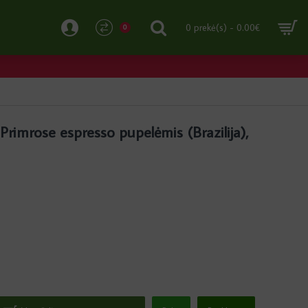
0 prekė(s) - 0.00€
0
rimrose espresso pupelėmis (Brazilija),